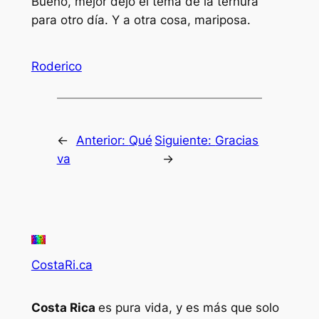
Bueno, mejor dejo el tema de la
ternura
para otro día.
Y a otra cosa, mariposa.
Roderico
←
Anterior:
Qué
Siguiente:
Gracias
va
→
CostaRi.ca
Costa Rica
es pura vida, y es más que solo