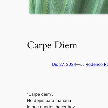
Carpe Diem
Dic 27, 2024
—
Roderico R
por
“Carpe diem”.
No dejes para mañana
lo que puedes hacer hoy.