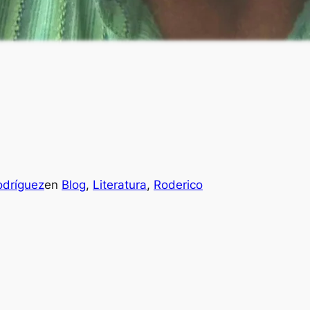
odríguez
en
Blog
, 
Literatura
, 
Roderico