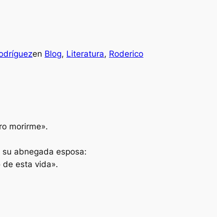
odríguez
en
Blog
, 
Literatura
, 
Roderico
ro morirme».
 su abnegada esposa:
 de esta vida».