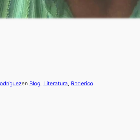
odríguez
en
Blog
, 
Literatura
, 
Roderico