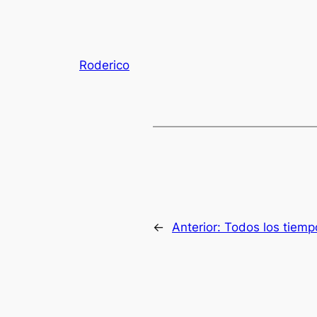
Roderico
←
Anterior:
Todos los tiemp