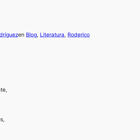
dríguez
en
Blog
, 
Literatura
, 
Roderico
te,
s,