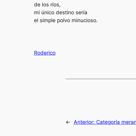
de los ríos,
mi único destino sería
el simple polvo minucioso.
Roderico
←
Anterior:
Categoría mer