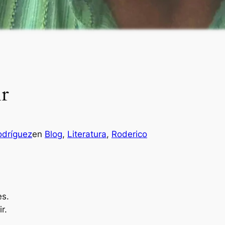
ir
odríguez
en
Blog
, 
Literatura
, 
Roderico
es.
r.