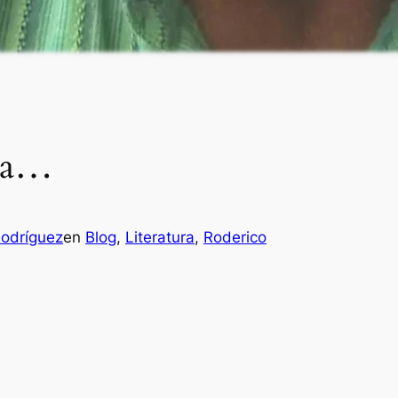
día…
Rodríguez
en
Blog
, 
Literatura
, 
Roderico