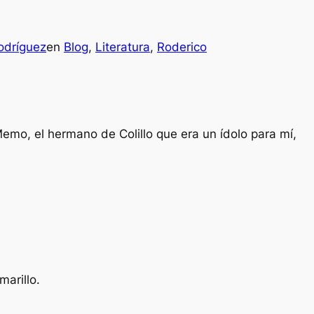
odríguez
en
Blog
, 
Literatura
, 
Roderico
mo, el hermano de Colillo que era un ídolo para mí,
arillo.