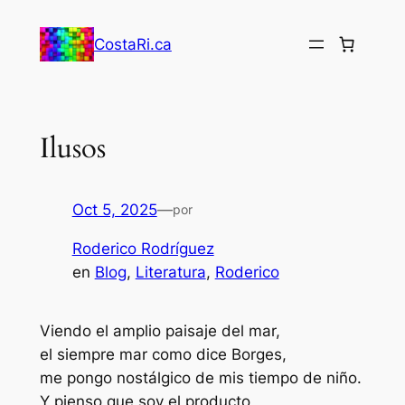
Saltar
al
CostaRi.ca
contenido
Ilusos
Oct 5, 2025
—
por
Roderico Rodríguez
en
Blog
, 
Literatura
, 
Roderico
Viendo el amplio paisaje del mar,
el siempre mar como dice Borges,
me pongo nostálgico de mis tiempo de niño.
Y pienso que soy el producto