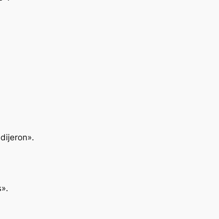
dijeron».
».