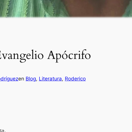
vangelio Apócrifo
odríguez
en
Blog
, 
Literatura
, 
Roderico
s».