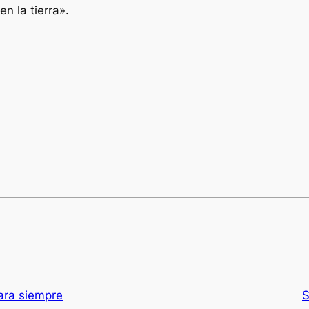
en la tierra».
ara siempre
S