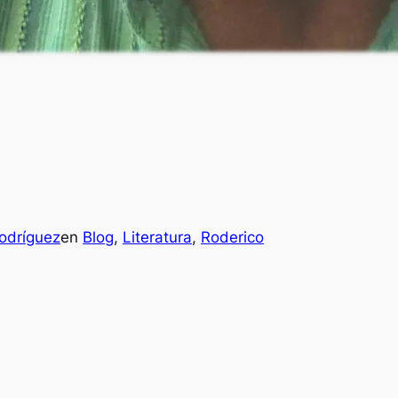
odríguez
en
Blog
, 
Literatura
, 
Roderico