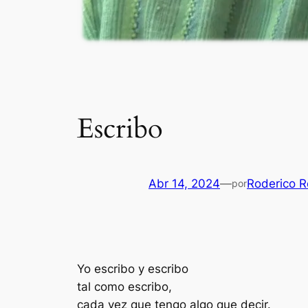
Escribo
Abr 14, 2024
—
Roderico R
por
Yo escribo y escribo
tal como escribo,
cada vez que tengo algo que decir.