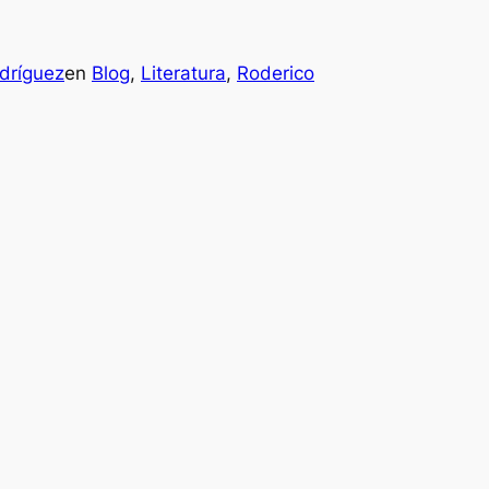
dríguez
en
Blog
, 
Literatura
, 
Roderico