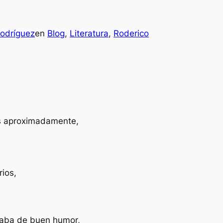
Rodríguez
en
Blog
, 
Literatura
, 
Roderico
es aproximadamente,
rios,
taba de buen humor,