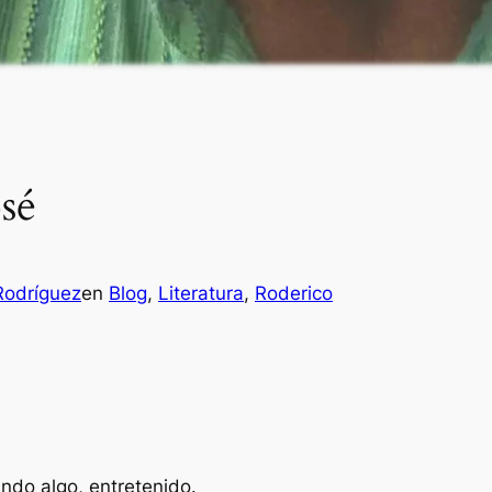
sé
Rodríguez
en
Blog
, 
Literatura
, 
Roderico
ndo algo, entretenido.