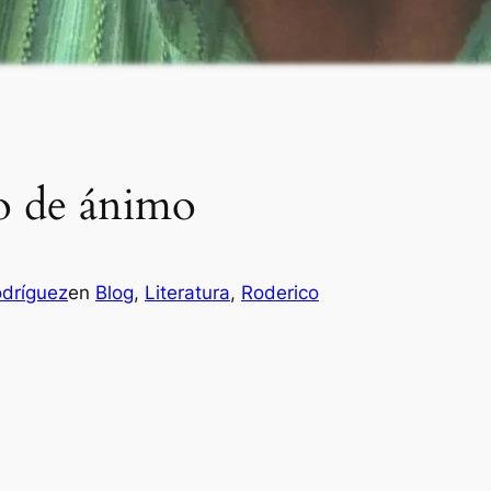
do de ánimo
odríguez
en
Blog
, 
Literatura
, 
Roderico