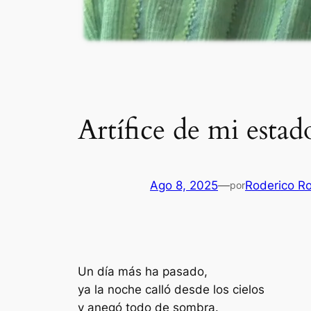
Artífice de mi esta
Ago 8, 2025
—
Roderico R
por
Un día más ha pasado,
ya la noche calló desde los cielos
y anegó todo de sombra.