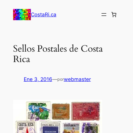
Saltar
al
CostaRi.ca
contenido
Sellos Postales de Costa
Rica
Ene 3, 2016
—
webmaster
por