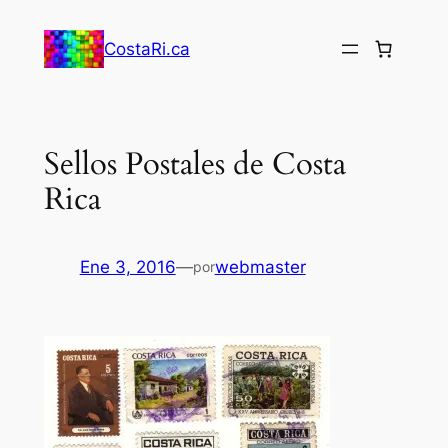
Saltar
al
CostaRi.ca
contenido
Sellos Postales de Costa
Rica
Ene 3, 2016
—
webmaster
por