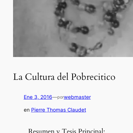
La Cultura del Pobrecitico
Ene 3, 2016
—
webmaster
por
en
Pierre Thomas Claudet
Resumen y Tesis Principal: