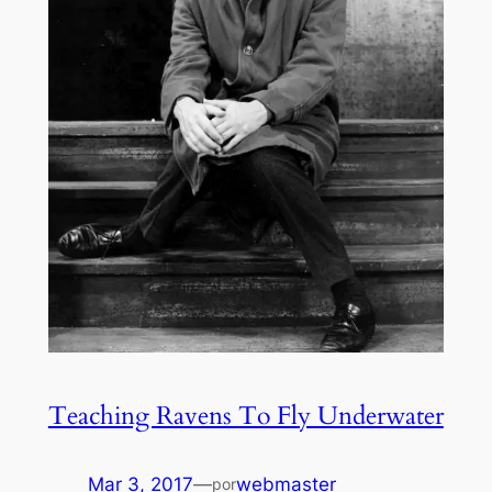
Teaching Ravens To Fly Underwater
Mar 3, 2017
—
webmaster
por