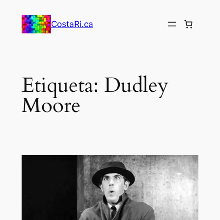
Saltar
al
CostaRi.ca
contenido
Etiqueta:
Dudley
Moore