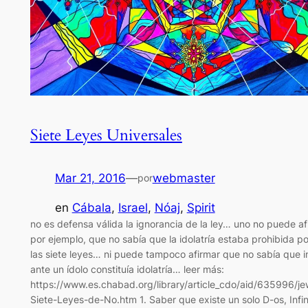
Siete Leyes Universales
Mar 21, 2016
—
webmaster
por
en
Cábala
, 
Israel
, 
Nóaj
, 
Spirit
no es defensa válida la ignorancia de la ley… uno no puede af
por ejemplo, que no sabía que la idolatría estaba prohibida p
las siete leyes… ni puede tampoco afirmar que no sabía que i
ante un ídolo constituía idolatría… leer más:
https://www.es.chabad.org/library/article_cdo/aid/635996/je
Siete-Leyes-de-No.htm 1. Saber que existe un solo D-os, Infi