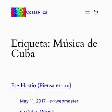
Saltar
al
CostaRi.ca
contenido
Etiqueta:
Música de
Cuba
Ese Hastío (Piensa en mí)
May 11, 2017
—
webmaster
por
en
Cuba
, 
Música