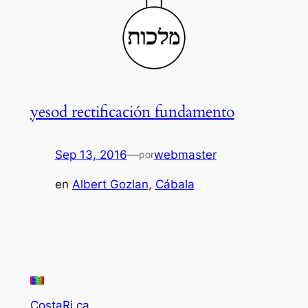
yesod rectificación fundamento
Sep 13, 2016
—
webmaster
por
en
Albert Gozlan
, 
Cábala
CostaRi.ca