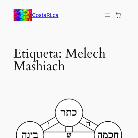
Saltar
al
CostaRi.ca
contenido
Etiqueta:
Melech
Mashiach