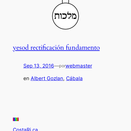
yesod rectificación fundamento
Sep 13, 2016
—
webmaster
por
en
Albert Gozlan
, 
Cábala
CostaRi.ca