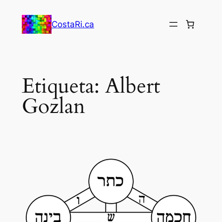
Saltar
al
CostaRi.ca
contenido
Etiqueta:
Albert
Gozlan