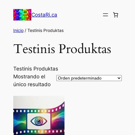
Saltar
al
CostaRi.ca
contenido
Inicio
/ Testinis Produktas
Testinis Produktas
Testinis Produktas
Mostrando el
único resultado